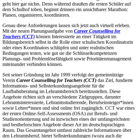
geht hier gar nichts. Denn während draußen die ersten Schüler auf
dem Schulhof toben, beginnt drinnen ein unsichtbarer Marathon:
Planen, organisieren, koordinieren.
Genau diese Anforderungen lassen sich jetzt auch virtuell erleben.
Mit der neuen Planungsaufgabe von
Career Counselling for
Teachers (CCT)
können Interessierte an einer Tätigkeit im
Bildungsbereich selbst in die Rolle einer schulischen Koordinatorin
oder eines Koordinators schlüpfen und unter realistischen
Bedingungen testen, wie gut sie die Schlüsselkompetenzen
Planungs- und Problemlösefähigkeit sowie Prioritätenmanagement
miteinander verbinden können.
Seit seiner Gründung im Jahr 1999 verfolgt der gemeinnützige
Verein
Career Counselling for Teachers (CCT)
das Ziel, fundierte
Informations- und Selbsterkundungsangebote für die
Laufbahnberatung im Lehramtsbereich bereitzustellen. Diese
Angebote richten sich an verschiedene Zielgruppen, darunter
Lehramtsinteressierte, Lehramtsstudierende, Berufseinsteiger*innen
sowie Lehrer*innen und sind online frei zugänglich. CCT war eines
der ersten Online-Self-Assessments (OSA) zur Berufs- und
Studienorientierung und ist inzwischen eines der umfangreichsten
und bestbeforschten Angebote dieser Art im deutschsprachigen
Raum. Das Gesamtangebot umfasst zahlreiche Informationen über
den Lehramtsberuf, bietet Selbsterkundungen (wozu auch die