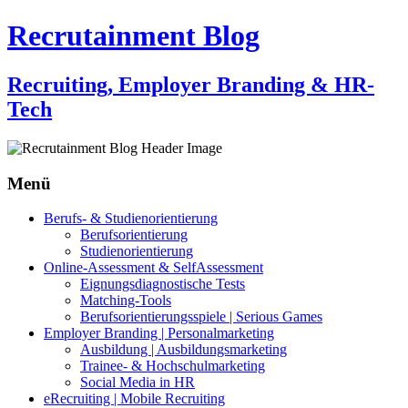
Recrutainment Blog
Recruiting, Employer Branding & HR-
Tech
Menü
Zum
Berufs- & Studienorientierung
Inhalt
Berufsorientierung
springen
Studienorientierung
Online-Assessment & SelfAssessment
Eignungsdiagnostische Tests
Matching-Tools
Berufsorientierungsspiele | Serious Games
Employer Branding | Personalmarketing
Ausbildung | Ausbildungsmarketing
Trainee- & Hochschulmarketing
Social Media in HR
eRecruiting | Mobile Recruiting