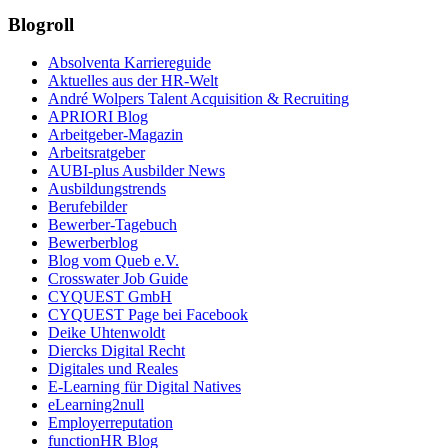
Blogroll
Absolventa Karriereguide
Aktuelles aus der HR-Welt
André Wolpers Talent Acquisition & Recruiting
APRIORI Blog
Arbeitgeber-Magazin
Arbeitsratgeber
AUBI-plus Ausbilder News
Ausbildungstrends
Berufebilder
Bewerber-Tagebuch
Bewerberblog
Blog vom Queb e.V.
Crosswater Job Guide
CYQUEST GmbH
CYQUEST Page bei Facebook
Deike Uhtenwoldt
Diercks Digital Recht
Digitales und Reales
E-Learning für Digital Natives
eLearning2null
Employerreputation
functionHR Blog