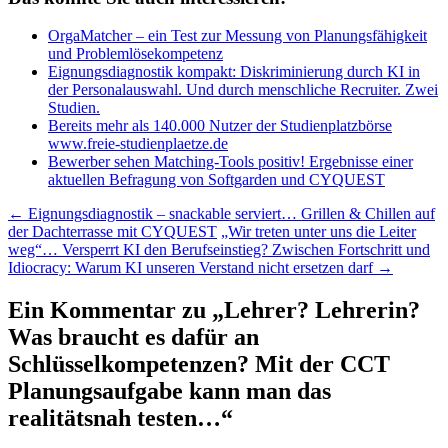
OrgaMatcher – ein Test zur Messung von Planungsfähigkeit
und Problemlösekompetenz
Eignungsdiagnostik kompakt: Diskriminierung durch KI in
der Personalauswahl. Und durch menschliche Recruiter. Zwei
Studien.
Bereits mehr als 140.000 Nutzer der Studienplatzbörse
www.freie-studienplaetze.de
Bewerber sehen Matching-Tools positiv! Ergebnisse einer
aktuellen Befragung von Softgarden und CYQUEST
Beitragsnavigation
←
Eignungsdiagnostik – snackable serviert… Grillen & Chillen auf
der Dachterrasse mit CYQUEST
„Wir treten unter uns die Leiter
weg“… Versperrt KI den Berufseinstieg? Zwischen Fortschritt und
Idiocracy: Warum KI unseren Verstand nicht ersetzen darf
→
Ein Kommentar zu „
Lehrer? Lehrerin?
Was braucht es dafür an
Schlüsselkompetenzen? Mit der CCT
Planungsaufgabe kann man das
realitätsnah testen…
“