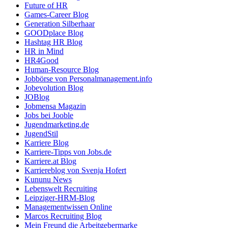
Future of HR
Games-Career Blog
Generation Silberhaar
GOODplace Blog
Hashtag HR Blog
HR in Mind
HR4Good
Human-Resource Blog
Jobbörse von Personalmanagement.info
Jobevolution Blog
JOBlog
Jobmensa Magazin
Jobs bei Jooble
Jugendmarketing.de
JugendStil
Karriere Blog
Karriere-Tipps von Jobs.de
Karriere.at Blog
Karriereblog von Svenja Hofert
Kununu News
Lebenswelt Recruiting
Leipziger-HRM-Blog
Managementwissen Online
Marcos Recruiting Blog
Mein Freund die Arbeitgebermarke