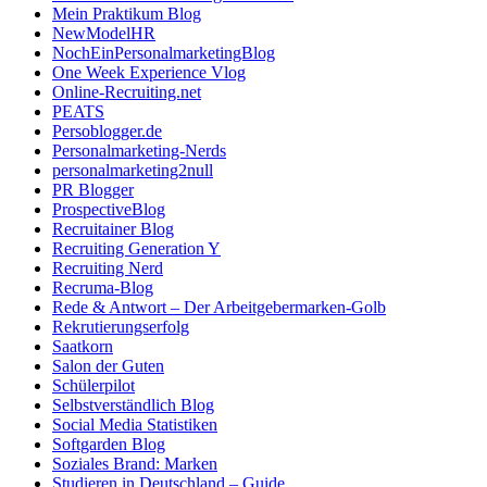
Mein Praktikum Blog
NewModelHR
NochEinPersonalmarketingBlog
One Week Experience Vlog
Online-Recruiting.net
PEATS
Persoblogger.de
Personalmarketing-Nerds
personalmarketing2null
PR Blogger
ProspectiveBlog
Recruitainer Blog
Recruiting Generation Y
Recruiting Nerd
Recruma-Blog
Rede & Antwort – Der Arbeitgebermarken-Golb
Rekrutierungserfolg
Saatkorn
Salon der Guten
Schülerpilot
Selbstverständlich Blog
Social Media Statistiken
Softgarden Blog
Soziales Brand: Marken
Studieren in Deutschland – Guide