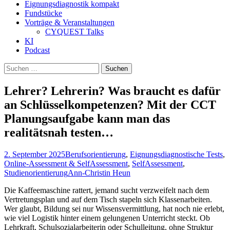
Eignungsdiagnostik kompakt
Fundstücke
Vorträge & Veranstaltungen
CYQUEST Talks
KI
Podcast
Suchen
nach:
Lehrer? Lehrerin? Was braucht es dafür
an Schlüsselkompetenzen? Mit der CCT
Planungsaufgabe kann man das
realitätsnah testen…
2. September 2025
Berufsorientierung
,
Eignungsdiagnostische Tests
,
Online-Assessment & SelfAssessment
,
SelfAssessment
,
Studienorientierung
Ann-Christin Heun
Die Kaffeemaschine rattert, jemand sucht verzweifelt nach dem
Vertretungsplan und auf dem Tisch stapeln sich Klassenarbeiten.
Wer glaubt, Bildung sei nur Wissensvermittlung, hat noch nie erlebt,
wie viel Logistik hinter einem gelungenen Unterricht steckt. Ob
Lehrkraft, Schulsozialarbeiterin oder Schulleitung, ohne Struktur