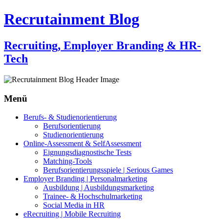
Recrutainment Blog
Recruiting, Employer Branding & HR-
Tech
Menü
Zum
Berufs- & Studienorientierung
Inhalt
Berufsorientierung
springen
Studienorientierung
Online-Assessment & SelfAssessment
Eignungsdiagnostische Tests
Matching-Tools
Berufsorientierungsspiele | Serious Games
Employer Branding | Personalmarketing
Ausbildung | Ausbildungsmarketing
Trainee- & Hochschulmarketing
Social Media in HR
eRecruiting | Mobile Recruiting