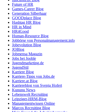
Future of HR
Games-Career Blog
Generation Silberhaar
GOODplace Blog
Hashtag HR Blog
HR in Mind
HR4Good
Human-Resource Blog
Jobbörse von Personalmanagement.info
Jobevolution Blog
JOBlog
Jobmensa Magazin
Jobs bei Jooble
Jugendmarketing.de
JugendStil
Karriere Blog
Karriere-Tipps von Jobs.de
Karriere.at Blog
Karriereblog von Svenja Hofert
Kununu News
Lebenswelt Recruiting
Leipziger-HRM-Blog
Managementwissen Online
Marcos Recruiting Blog