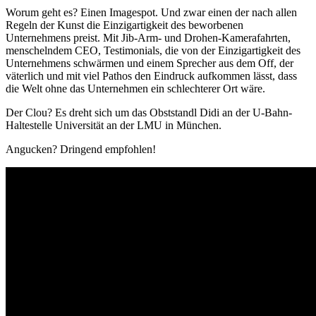
Worum geht es? Einen Imagespot. Und zwar einen der nach allen
Regeln der Kunst die Einzigartigkeit des beworbenen
Unternehmens preist. Mit Jib-Arm- und Drohen-Kamerafahrten,
menschelndem CEO, Testimonials, die von der Einzigartigkeit des
Unternehmens schwärmen und einem Sprecher aus dem Off, der
väterlich und mit viel Pathos den Eindruck aufkommen lässt, dass
die Welt ohne das Unternehmen ein schlechterer Ort wäre.
Der Clou? Es dreht sich um das Obststandl Didi an der U-Bahn-
Haltestelle Universität an der LMU in München.
Angucken? Dringend empfohlen!