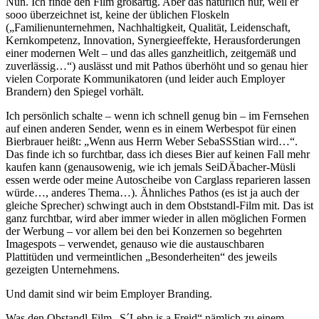
Nun. Ich finde den Film großartig. Aber das natürlich nur, weil er
sooo überzeichnet ist, keine der üblichen Floskeln
(„Familienunternehmen, Nachhaltigkeit, Qualität, Leidenschaft,
Kernkompetenz, Innovation, Synergieeffekte, Herausforderungen
einer modernen Welt – und das alles ganzheitlich, zeitgemäß und
zuverlässig…“) auslässt und mit Pathos überhöht und so genau hier
vielen Corporate Kommunikatoren (und leider auch Employer
Brandern) den Spiegel vorhält.
Ich persönlich schalte – wenn ich schnell genug bin – im Fernsehen
auf einen anderen Sender, wenn es in einem Werbespot für einen
Bierbrauer heißt: „Wenn aus Herrn Weber SebaSSStian wird…“.
Das finde ich so furchtbar, dass ich dieses Bier auf keinen Fall mehr
kaufen kann (genausowenig, wie ich jemals SeiDÄbacher-Müsli
essen werde oder meine Autoscheibe von Carglass reparieren lassen
würde…, anderes Thema…). Ähnliches Pathos (es ist ja auch der
gleiche Sprecher) schwingt auch in dem Obststandl-Film mit. Das ist
ganz furchtbar, wird aber immer wieder in allen möglichen Formen
der Werbung – vor allem bei den bei Konzernen so begehrten
Imagespots – verwendet, genauso wie die austauschbaren
Plattitüden und vermeintlichen „Besonderheiten“ des jeweils
gezeigten Unternehmens.
Und damit sind wir beim Employer Branding.
Was den Obstandl-Film „S´Lebn is a Freid“ nämlich zu einem