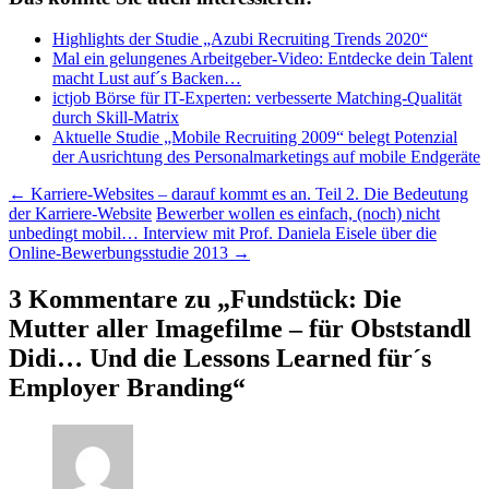
Highlights der Studie „Azubi Recruiting Trends 2020“
Mal ein gelungenes Arbeitgeber-Video: Entdecke dein Talent
macht Lust auf´s Backen…
ictjob Börse für IT-Experten: verbesserte Matching-Qualität
durch Skill-Matrix
Aktuelle Studie „Mobile Recruiting 2009“ belegt Potenzial
der Ausrichtung des Personalmarketings auf mobile Endgeräte
Beitragsnavigation
←
Karriere-Websites – darauf kommt es an. Teil 2. Die Bedeutung
der Karriere-Website
Bewerber wollen es einfach, (noch) nicht
unbedingt mobil… Interview mit Prof. Daniela Eisele über die
Online-Bewerbungsstudie 2013
→
3 Kommentare zu „
Fundstück: Die
Mutter aller Imagefilme – für Obststandl
Didi… Und die Lessons Learned für´s
Employer Branding
“