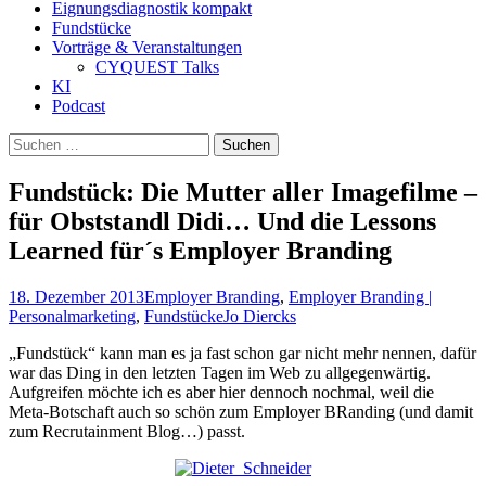
Eignungsdiagnostik kompakt
Fundstücke
Vorträge & Veranstaltungen
CYQUEST Talks
KI
Podcast
Suchen
nach:
Fundstück: Die Mutter aller Imagefilme –
für Obststandl Didi… Und die Lessons
Learned für´s Employer Branding
18. Dezember 2013
Employer Branding
,
Employer Branding |
Personalmarketing
,
Fundstücke
Jo Diercks
„Fundstück“ kann man es ja fast schon gar nicht mehr nennen, dafür
war das Ding in den letzten Tagen im Web zu allgegenwärtig.
Aufgreifen möchte ich es aber hier dennoch nochmal, weil die
Meta-Botschaft auch so schön zum Employer BRanding (und damit
zum Recrutainment Blog…) passt.