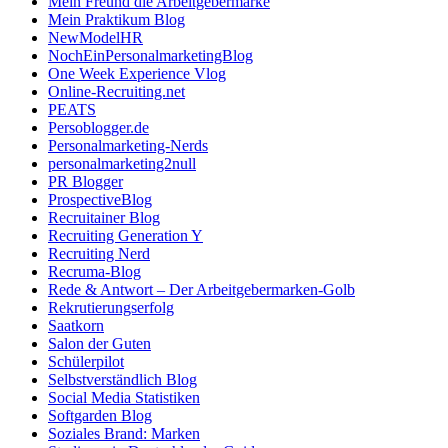
Mein Freund die Arbeitgebermarke
Mein Praktikum Blog
NewModelHR
NochEinPersonalmarketingBlog
One Week Experience Vlog
Online-Recruiting.net
PEATS
Persoblogger.de
Personalmarketing-Nerds
personalmarketing2null
PR Blogger
ProspectiveBlog
Recruitainer Blog
Recruiting Generation Y
Recruiting Nerd
Recruma-Blog
Rede & Antwort – Der Arbeitgebermarken-Golb
Rekrutierungserfolg
Saatkorn
Salon der Guten
Schülerpilot
Selbstverständlich Blog
Social Media Statistiken
Softgarden Blog
Soziales Brand: Marken