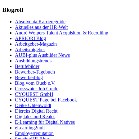
Blogroll
Absolventa Karriereguide
Aktuelles aus der HR-Welt
André Wolpers Talent Acquisition & Recruiting
APRIORI Blog
Arbeitgeber-Magazin
Arbeitsratgeber
AUBI-plus Ausbilder News
Ausbildungstrends
Berufebilder
Bewerber-Tagebuch
Bewerberblog
Blog vom Queb e.V.
Crosswater Job Guide
CYQUEST GmbH
CYQUEST Page bei Facebook
Deike Uhtenwoldt
Diercks Digital Recht
Digitales und Reales
E-Learning für Digital Natives
eLearning2null
Employerreputation
functionHR Blog