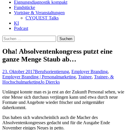
Eignungsdiagnostik kompakt
Fundstücke
Vorträge & Veranstaltungen
CYQUEST Talks
KI
Podcast
Suchen
nach:
Oha! Absolventenkongress putzt eine
ganze Menge Staub ab…
23. Oktober 2017
Berufsorientierung
,
Employer Branding
,
Employer Branding | Personalmarketing
,
Trainee
,
Trainee- &
Hochschulmarketing
Jo Diercks
Unlängst konnte man es ja erst an der Zukunft Personal sehen, wie
eine Messe sich durchaus verjüngen kann und etwa durch neue
Formate und Angebote wieder frischer und zeitgemäßer
daherkommt.
Das haben sich wahrscheinlich auch die Macher des
Absolventenkongresses gedacht und für die Ausgabe Ende
November einiges Neues in petto.