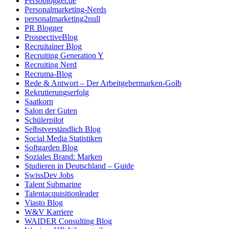
Persoblogger.de
Personalmarketing-Nerds
personalmarketing2null
PR Blogger
ProspectiveBlog
Recruitainer Blog
Recruiting Generation Y
Recruiting Nerd
Recruma-Blog
Rede & Antwort – Der Arbeitgebermarken-Golb
Rekrutierungserfolg
Saatkorn
Salon der Guten
Schülerpilot
Selbstverständlich Blog
Social Media Statistiken
Softgarden Blog
Soziales Brand: Marken
Studieren in Deutschland – Guide
SwissDev Jobs
Talent Submarine
Talentacquisitionleader
Viasto Blog
W&V Karriere
WAIDER Consulting Blog