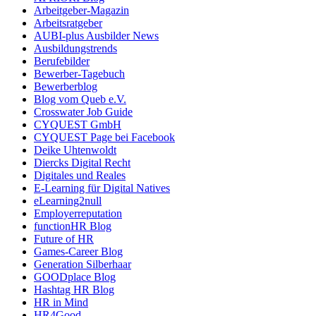
Arbeitgeber-Magazin
Arbeitsratgeber
AUBI-plus Ausbilder News
Ausbildungstrends
Berufebilder
Bewerber-Tagebuch
Bewerberblog
Blog vom Queb e.V.
Crosswater Job Guide
CYQUEST GmbH
CYQUEST Page bei Facebook
Deike Uhtenwoldt
Diercks Digital Recht
Digitales und Reales
E-Learning für Digital Natives
eLearning2null
Employerreputation
functionHR Blog
Future of HR
Games-Career Blog
Generation Silberhaar
GOODplace Blog
Hashtag HR Blog
HR in Mind
HR4Good