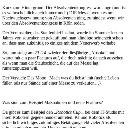
Kurz zum Hintergrund: Der Absolventenkongress war lange (und ist
es wahrscheinlich auch immer noch) DIE Messe, wenn es um
Nachwuchsgewinnung von Absolventen ging, zumindest wenn wir
über den Absolventenkongress in Köln reden.
Der Veranstalter, das Staufenbiel Institut, wurde im Sommer letzten
Jahres von squeaker.net gekauft und man kündigte seinerzeit schon
an, dass man zukünftig so einiges mit dem Neuerwerb vorhabe.
So, nun steigt am 23./24. wieder der diesjährige „Absoko“ und
wartet mit ein paar Features auf, die doch mächtig danach aussehen,
als wenn man die Staubschicht, die auf der Messe lag,
runterzuputzen will.
Der Versuch: Das Motto „Mach was du liebst“ mit (mehr) Leben
füllen (als nur Stände auf einer Messe zu verkaufen…).
Was sind zum Beispiel Maßnahmen und neue Features?
Da gibt es zum Beispiel den „
Robotics Cup
„, bei dem IT-Studis mit
ihren Robotern gegeneinander antreten. KI und Robotics als
sicherlich wichtiges zukünftiges Betätigungsfeld vieler Absolventen
wird so erlebbar und ein Thema zum Anfassen…