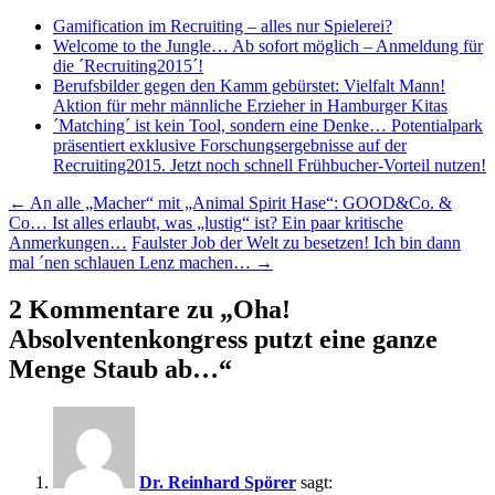
Gamification im Recruiting – alles nur Spielerei?
Welcome to the Jungle… Ab sofort möglich – Anmeldung für
die ´Recruiting2015´!
Berufsbilder gegen den Kamm gebürstet: Vielfalt Mann!
Aktion für mehr männliche Erzieher in Hamburger Kitas
´Matching´ ist kein Tool, sondern eine Denke… Potentialpark
präsentiert exklusive Forschungsergebnisse auf der
Recruiting2015. Jetzt noch schnell Frühbucher-Vorteil nutzen!
Beitragsnavigation
←
An alle „Macher“ mit „Animal Spirit Hase“: GOOD&Co. &
Co… Ist alles erlaubt, was „lustig“ ist? Ein paar kritische
Anmerkungen…
Faulster Job der Welt zu besetzen! Ich bin dann
mal ´nen schlauen Lenz machen…
→
2 Kommentare zu „
Oha!
Absolventenkongress putzt eine ganze
Menge Staub ab…
“
Dr. Reinhard Spörer
sagt: