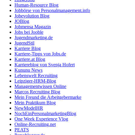
Human-Resource Blog
Jobbörse von Personalmanagement.info
Jobevolution Blog
JOBlog
Jobmensa Magazin
Jobs bei Jooble
Jugendmarketing.de
JugendStil
Karriere Blog
Karriere-Tipps von Jobs.de
Karriere.at Blog
Karriereblog von Svenja Hofert
Kununu News
Lebenswelt Recruiting
Leipziger-HRM-Blog
Managementwissen Online
Marcos Recruiting Blog
Mein Freund die Arbeitgebermarke
Mein Praktikum Blog
NewModelHR
NochEinPersonalmarketingBlog
One Week Experience Vlog
Online-Recruiting.net
PEATS