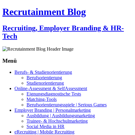
Recrutainment Blog
Recruiting, Employer Branding & HR-
Tech
Menü
Zum
Berufs- & Studienorientierung
Inhalt
Berufsorientierung
springen
Studienorientierung
Online-Assessment & SelfAssessment
Eignungsdiagnostische Tests
Matching-Tools
Berufsorientierungsspiele | Serious Games
Employer Branding | Personalmarketing
Ausbildung | Ausbildungsmarketing
Trainee- & Hochschulmarketing
Social Media in HR
eRecruiting | Mobile Recruiting