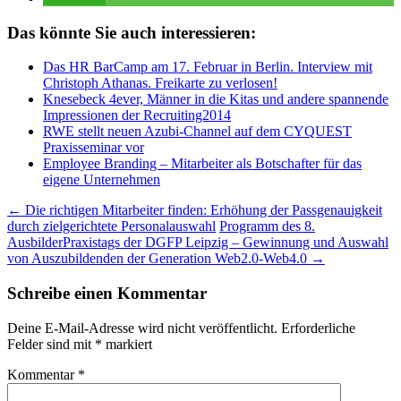
Das könnte Sie auch interessieren:
Das HR BarCamp am 17. Februar in Berlin. Interview mit
Christoph Athanas. Freikarte zu verlosen!
Knesebeck 4ever, Männer in die Kitas und andere spannende
Impressionen der Recruiting2014
RWE stellt neuen Azubi-Channel auf dem CYQUEST
Praxisseminar vor
Employee Branding – Mitarbeiter als Botschafter für das
eigene Unternehmen
Beitragsnavigation
←
Die richtigen Mitarbeiter finden: Erhöhung der Passgenauigkeit
durch zielgerichtete Personalauswahl
Programm des 8.
AusbilderPraxistags der DGFP Leipzig – Gewinnung und Auswahl
von Auszubildenden der Generation Web2.0-Web4.0
→
Schreibe einen Kommentar
Deine E-Mail-Adresse wird nicht veröffentlicht.
Erforderliche
Felder sind mit
*
markiert
Kommentar
*