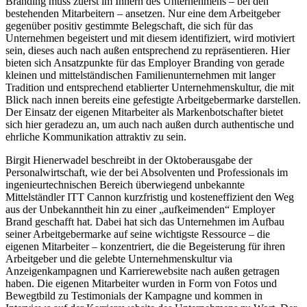
Branding muss zuerst im Innern des Unternehmens – bei den
bestehenden Mitarbeitern – ansetzen. Nur eine dem Arbeitgeber
gegenüber positiv gestimmte Belegschaft, die sich für das
Unternehmen begeistert und mit diesem identifiziert, wird motiviert
sein, dieses auch nach außen entsprechend zu repräsentieren. Hier
bieten sich Ansatzpunkte für das Employer Branding von gerade
kleinen und mittelständischen Familienunternehmen mit langer
Tradition und entsprechend etablierter Unternehmenskultur, die mit
Blick nach innen bereits eine gefestigte Arbeitgebermarke darstellen.
Der Einsatz der eigenen Mitarbeiter als Markenbotschafter bietet
sich hier geradezu an, um auch nach außen durch authentische und
ehrliche Kommunikation attraktiv zu sein.
Birgit Hienerwadel beschreibt in der Oktoberausgabe der
Personalwirtschaft, wie der bei Absolventen und Professionals im
ingenieurtechnischen Bereich überwiegend unbekannte
Mittelständler ITT Cannon kurzfristig und kosteneffizient den Weg
aus der Unbekanntheit hin zu einer „aufkeimenden“ Employer
Brand geschafft hat. Dabei hat sich das Unternehmen im Aufbau
seiner Arbeitgebermarke auf seine wichtigste Ressource – die
eigenen Mitarbeiter – konzentriert, die die Begeisterung für ihren
Arbeitgeber und die gelebte Unternehmenskultur via
Anzeigenkampagnen und Karrierewebsite nach außen getragen
haben. Die eigenen Mitarbeiter wurden in Form von Fotos und
Bewegtbild zu Testimonials der Kampagne und kommen in