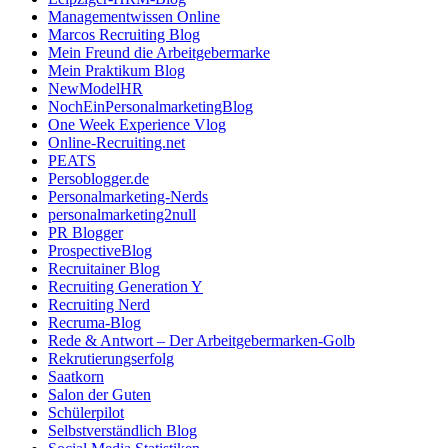
Managementwissen Online
Marcos Recruiting Blog
Mein Freund die Arbeitgebermarke
Mein Praktikum Blog
NewModelHR
NochEinPersonalmarketingBlog
One Week Experience Vlog
Online-Recruiting.net
PEATS
Persoblogger.de
Personalmarketing-Nerds
personalmarketing2null
PR Blogger
ProspectiveBlog
Recruitainer Blog
Recruiting Generation Y
Recruiting Nerd
Recruma-Blog
Rede & Antwort – Der Arbeitgebermarken-Golb
Rekrutierungserfolg
Saatkorn
Salon der Guten
Schülerpilot
Selbstverständlich Blog