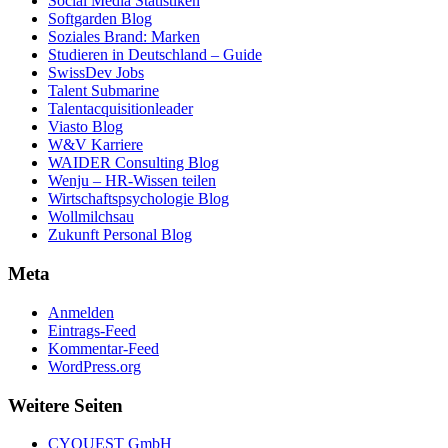
Social Media Statistiken
Softgarden Blog
Soziales Brand: Marken
Studieren in Deutschland – Guide
SwissDev Jobs
Talent Submarine
Talentacquisitionleader
Viasto Blog
W&V Karriere
WAIDER Consulting Blog
Wenju – HR-Wissen teilen
Wirtschaftspsychologie Blog
Wollmilchsau
Zukunft Personal Blog
Meta
Anmelden
Eintrags-Feed
Kommentar-Feed
WordPress.org
Weitere Seiten
CYQUEST GmbH