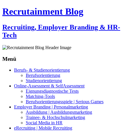
Recrutainment Blog
Recruiting, Employer Branding & HR-
Tech
Menü
Zum
Berufs- & Studienorientierung
Inhalt
Berufsorientierung
springen
Studienorientierung
Online-Assessment & SelfAssessment
Eignungsdiagnostische Tests
Matching-Tools
Berufsorientierungsspiele | Serious Games
Employer Branding | Personalmarketing
Ausbildung | Ausbildungsmarketing
Trainee- & Hochschulmarketing
Social Media in HR
eRecruiting | Mobile Recruiting