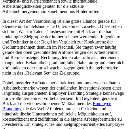
Verdienst- und Karrierechancen sowie internationale
Arbeitsmöglichkeiten geraten für die aktuelle
Arbeitnehmergeneration zunehmend ins Hintertreffen.
In dieser Art der Veränderung ist eine große Chance gerade für
kleinere und mittelständische Unternehmen zu sehen. Diese sehen
sich im „War for Talents“ insbesondere mit Blick auf die hart
umkämpfte Zielgruppe der immer seltener werdenden Ingenieure
und Techniker in der Regel im Vergleich zur Konkurrenz der
Großunternehmen deutlich im Nachteil. Sie tragen zwar häufig
gerade den oben geschilderten Anforderungen der Arbeitnehmer
und Berufseinsteiger Rechnung, leiden aber oftmals unter einem
mangelnden Bekanntheitsgrad und fallen daher aufgrund einer nicht
vorhandenen oder nur schwach ausgeprägten Arbeitgebermarke
nicht in das „Relevant Set“ der Zielgruppe.
Dabei muss der Aufbau einer attraktiven und unverwechselbaren
Arbeitgebermarke wegen der anfallenden Investitionskosten einer
langfristig ausgerichteten Employer Branding Strategie keineswegs
nur Großunternehmen vorbehalten sein. Im Gegenteil, gerade mit
Blick auf die viel beschriebenen Maßnahmen des
Employee
Brandings
, die das Web 2.0 bietet, tun sich für kleine und
mittelständische Unternehmen zahlreiche Möglichkeiten auf,
kosteneffizient und zielführend in die eigene Arbeitgebermarke zu
investieren. Ein strategisches und zielgruppenorientiertes Employee