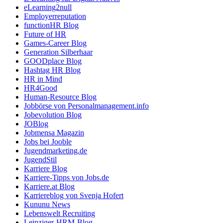
eLearning2null
Employerreputation
functionHR Blog
Future of HR
Games-Career Blog
Generation Silberhaar
GOODplace Blog
Hashtag HR Blog
HR in Mind
HR4Good
Human-Resource Blog
Jobbörse von Personalmanagement.info
Jobevolution Blog
JOBlog
Jobmensa Magazin
Jobs bei Jooble
Jugendmarketing.de
JugendStil
Karriere Blog
Karriere-Tipps von Jobs.de
Karriere.at Blog
Karriereblog von Svenja Hofert
Kununu News
Lebenswelt Recruiting
Leipziger-HRM-Blog