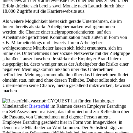
Interviews auf der Karrierewebsite des Unternehmens zu Wort. Der
Erfolg drückte sich bereits zwei Monate nach Launch durch über
18.000 Zugriffe auf die Karrierewebsite aus.
Als weitere Möglichkeit bietet sich gerade Unternehmen, die im
Innern bereits als starke Arbeitgebermarken wahrgenommen
werden, die Chance einer zielgruppenorientierten, auf den
Arbeitsmarkt gerichteten Kommunikation nach außen in Form von
z.B. Mitarbeiterblogs und –tweets. Ihrem Arbeitgeber
wohlgesonnene Mitarbeiter lassen sich leicht ermuntern, sich im
Sinne des Unternehmens über soziale Netzwerke mit der Zielgruppe
„draußen“ auszutauschen. Je stärker die Employer Brand intern
ausgeprägt ist, desto weniger muss der Arbeitgeber das Risiko einer
negativen Meinungskommunikation über das Unternehmen
befürchten. Meinungskommunikation über das Unternehmen findet
ohnehin statt, mit und ohne dessen Teilhabe. Daher sollte sich das
Unternehmen seine Chance, hieran gestaltend mitzuwirken, bewusst
machen.
CYQUEST hat für den Hamburger
Mittelständler
Biesterfeld
im Rahmen dessen Employer Brandings
ein SelfAssessment realisiert, das informiert und zur Reflektion über
die Passung von Unternehmen und eigener Person anregt.
Employee Branding geschieht hier in Form von Imagevideos, in
denen reale Mitarbeiter zu Wort kommen. Der Selbsttest trägt zur
Erhöhung der Selbstauswahlfähigkeit bei, indem zum einen weitere