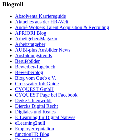
Blogroll
Absolventa Karriereguide
Aktuelles aus der HR-Welt
André Wolpers Talent Acquisition & Recruiting
APRIORI Blog
Arbeitgeber-Magazin
Arbeitsratgeber
AUBI-plus Ausbilder News
Ausbildungstrends
Berufebilder
Bewerber-Tagebuch
Bewerberblog
Blog vom Queb e.V.
Crosswater Job Guide
CYQUEST GmbH
CYQUEST Page bei Facebook
Deike Uhtenwoldt
Diercks Digital Recht
Digitales und Reales
E-Learning für Digital Natives
eLearning2null
Employerreputation
functionHR Blog
Future of HR