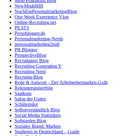
Mein Praktikum Blog
NewModelHR
NochEinPersonalmarketingBlog
One Week Experience Vlog
Online-Recruiting.net
PEATS
Persoblogger.de
Personalmarketing-Nerds
personalmarketing2null
PR Blogger
ProspectiveBlog
Recruitainer Blog
Recruiting Generation Y
Recruiting Nerd
Recruma-Blog
Rede & Antwort – Der Arbeitgebermarken-Golb
Rekrutierungserfolg
Saatkorn
Salon der Guten
Schülerpilot
Selbstverständlich Blog
Social Media Statistiken
Softgarden Blog
Soziales Brand: Marken
Studieren in Deutschland – Guide