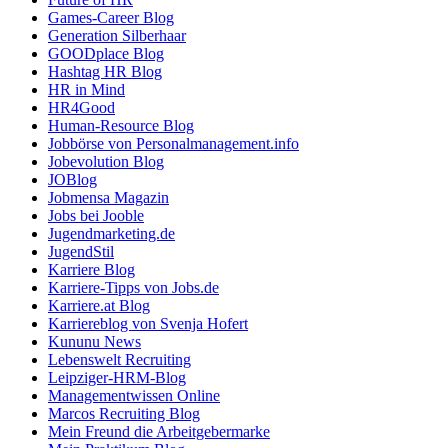
Games-Career Blog
Generation Silberhaar
GOODplace Blog
Hashtag HR Blog
HR in Mind
HR4Good
Human-Resource Blog
Jobbörse von Personalmanagement.info
Jobevolution Blog
JOBlog
Jobmensa Magazin
Jobs bei Jooble
Jugendmarketing.de
JugendStil
Karriere Blog
Karriere-Tipps von Jobs.de
Karriere.at Blog
Karriereblog von Svenja Hofert
Kununu News
Lebenswelt Recruiting
Leipziger-HRM-Blog
Managementwissen Online
Marcos Recruiting Blog
Mein Freund die Arbeitgebermarke