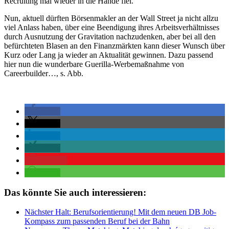
Recruiting mal wieder in die Hände fiel.
Nun, aktuell dürften Börsenmakler an der Wall Street ja nicht allzu
viel Anlass haben, über eine Beendigung ihres Arbeitsverhältnisses
durch Ausnutzung der Gravitation nachzudenken, aber bei all den
befürchteten Blasen an den Finanzmärkten kann dieser Wunsch über
Kurz oder Lang ja wieder an Aktualität gewinnen. Dazu passend
hier nun die wunderbare Guerilla-Werbemaßnahme von
Careerbuilder…, s. Abb.
teilen
teilen
teilen
teilen
merken
teilen
Das könnte Sie auch interessieren:
Nächster Halt: Berufsorientierung! Mit dem neuen DB Job-
Kompass zum passenden Beruf bei der Bahn