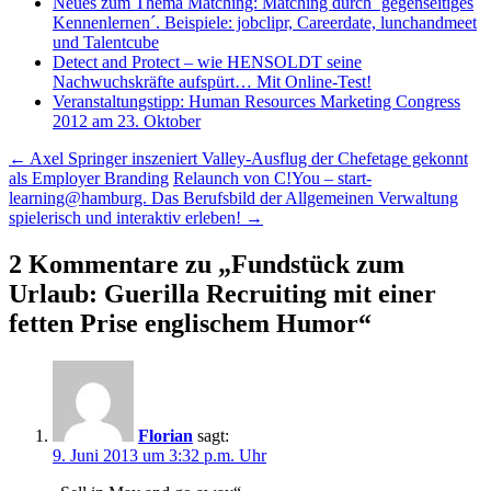
Neues zum Thema Matching: Matching durch ´gegenseitiges
Kennenlernen´. Beispiele: jobclipr, Careerdate, lunchandmeet
und Talentcube
Detect and Protect – wie HENSOLDT seine
Nachwuchskräfte aufspürt… Mit Online-Test!
Veranstaltungstipp: Human Resources Marketing Congress
2012 am 23. Oktober
Beitragsnavigation
←
Axel Springer inszeniert Valley-Ausflug der Chefetage gekonnt
als Employer Branding
Relaunch von C!You – start-
learning@hamburg. Das Berufsbild der Allgemeinen Verwaltung
spielerisch und interaktiv erleben!
→
2 Kommentare zu „
Fundstück zum
Urlaub: Guerilla Recruiting mit einer
fetten Prise englischem Humor
“
Florian
sagt:
9. Juni 2013 um 3:32 p.m. Uhr