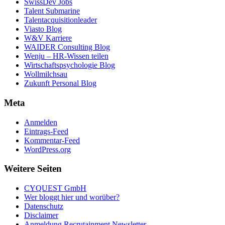
SwissDev Jobs
Talent Submarine
Talentacquisitionleader
Viasto Blog
W&V Karriere
WAIDER Consulting Blog
Wenju – HR-Wissen teilen
Wirtschaftspsychologie Blog
Wollmilchsau
Zukunft Personal Blog
Meta
Anmelden
Eintrags-Feed
Kommentar-Feed
WordPress.org
Weitere Seiten
CYQUEST GmbH
Wer bloggt hier und worüber?
Datenschutz
Disclaimer
Anmeldung Recrutainment Newsletter