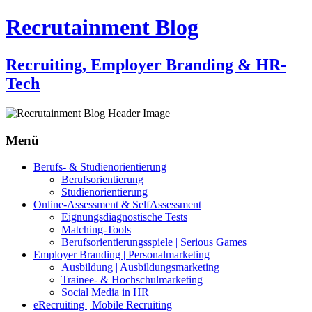
Recrutainment Blog
Recruiting, Employer Branding & HR-
Tech
Menü
Zum
Berufs- & Studienorientierung
Inhalt
Berufsorientierung
springen
Studienorientierung
Online-Assessment & SelfAssessment
Eignungsdiagnostische Tests
Matching-Tools
Berufsorientierungsspiele | Serious Games
Employer Branding | Personalmarketing
Ausbildung | Ausbildungsmarketing
Trainee- & Hochschulmarketing
Social Media in HR
eRecruiting | Mobile Recruiting