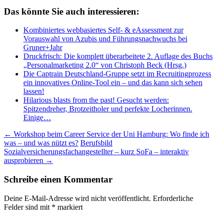
Das könnte Sie auch interessieren:
Kombiniertes webbasiertes Self- & eAssessment zur
Vorauswahl von Azubis und Führungsnachwuchs bei
Gruner+Jahr
Druckfrisch: Die komplett überarbeitete 2. Auflage des Buchs
„Personalmarketing 2.0“ von Christoph Beck (Hrsg.)
Die Captrain Deutschland-Gruppe setzt im Recruitingprozess
ein innovatives Online-Tool ein – und das kann sich sehen
lassen!
Hilarious blasts from the past! Gesucht werden:
Spitzendreher, Brotzeitholer und perfekte Locherinnen.
Einige…
Beitragsnavigation
←
Workshop beim Career Service der Uni Hamburg: Wo finde ich
was – und was nützt es?
Berufsbild
Sozialversicherungsfachangestellter – kurz SoFa – interaktiv
ausprobieren
→
Schreibe einen Kommentar
Deine E-Mail-Adresse wird nicht veröffentlicht.
Erforderliche
Felder sind mit
*
markiert