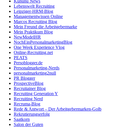
Kununu News
Lebenswelt Recruiting
Leipziger-HRM-Blog
Managementwissen Online
Marcos Recruiting Blog
Mein Freund die Arbeitgebermarke
Mein Praktikum Blog
NewModelHR
NochEinPersonalmarketingBlog
One Week Experience Vlog
Online-Recruiting.net
PEATS
Persoblogger.de
Personalmarketing-Nerds
personalmarketing2null
PR Blogger
ProspectiveBlog
Recruitainer Blog
Recruiting Generation Y
Recruiting Nerd
Recruma-Blog
Rede & Antwort – Der Arbeitgebermarken-Golb
Rekrutierungserfolg
Saatkorn
Salon der Guten