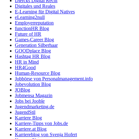
Diercks Digital Recht
Digitales und Reales
E-Learning für Digital Natives
eLearning2null
Employerreputation
functionHR Blog
Future of HR
Games-Career Blog
Generation Silberhaar
GOODplace Blog
Hashtag HR Blog
HR in Mind
HR4Good
Human-Resource Blog
Jobbörse von Personalmanagement.info
Jobevolution Blog
JOBlog
Jobmensa Magazin
Jobs bei Jooble
Jugendmarketing.de
JugendStil
Karriere Blog
Karriere-Tipps von Jobs.de
Karriere.at Blog
Karriereblog von Svenja Hofert