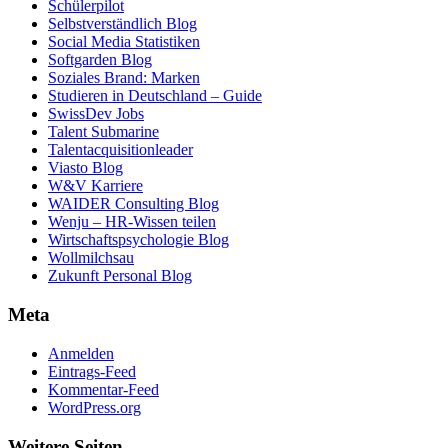
Schülerpilot
Selbstverständlich Blog
Social Media Statistiken
Softgarden Blog
Soziales Brand: Marken
Studieren in Deutschland – Guide
SwissDev Jobs
Talent Submarine
Talentacquisitionleader
Viasto Blog
W&V Karriere
WAIDER Consulting Blog
Wenju – HR-Wissen teilen
Wirtschaftspsychologie Blog
Wollmilchsau
Zukunft Personal Blog
Meta
Anmelden
Eintrags-Feed
Kommentar-Feed
WordPress.org
Weitere Seiten