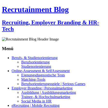
Recrutainment Blog
Recruiting, Employer Branding & HR-
Tech
Menü
Zum
Berufs- & Studienorientierung
Inhalt
Berufsorientierung
springen
Studienorientierung
Online-Assessment & SelfAssessment
Eignungsdiagnostische Tests
Matching-Tools
Berufsorientierungsspiele | Serious Games
Employer Branding | Personalmarketing
Ausbildung | Ausbildungsmarketing
Trainee- & Hochschulmarketing
Social Media in HR
eRecruiting | Mobile Recruiting